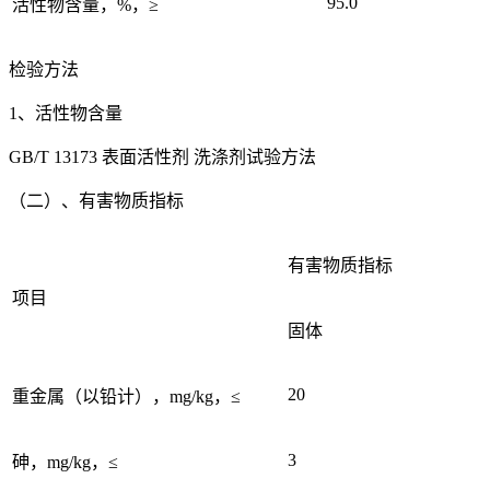
95.0
活性物含量，%，≥
检验方法
1、活性物含量
GB/T 13173 表面活性剂 洗涤剂试验方法
（二）、有害物质指标
有害物质指标
项目
固体
20
重金属（以铅计），mg/kg，≤
3
砷，mg/kg，≤