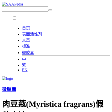
首页
表面活性剂
文章
标准
微胶囊
中
繁
EN
微胶囊
肉豆蔻(Myristica fragrans)假