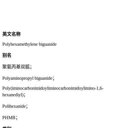
英文名称
Polyhexamethylene biguanide
别名
聚氨丙基双胍；
Polyaminopropyl biguanide；
Poly(iminocarbonimidoyliminocarbonimidoylimino-1,6-
hexanediyl)；
Polihexanide；
PHMB；