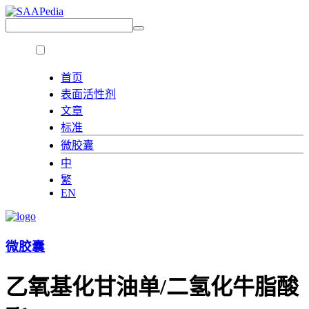
首页
表面活性剂
文章
标准
微胶囊
中
繁
EN
微胶囊
乙氧基化甘油单/二氢化牛脂酸