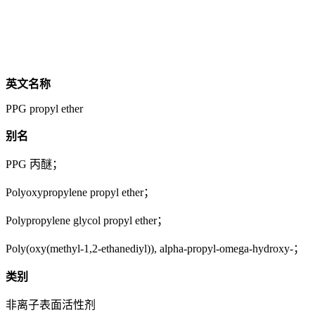
英文名称
PPG propyl ether
别名
PPG 丙醚；
Polyoxypropylene propyl ether；
Polypropylene glycol propyl ether；
Poly(oxy(methyl-1,2-ethanediyl)), alpha-propyl-omega-hydroxy-；
类别
非离子表面活性剂