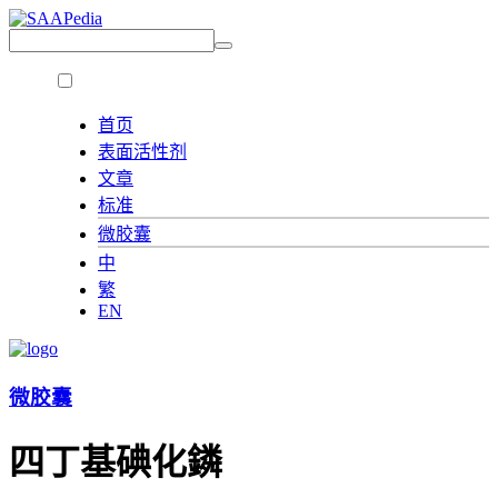
首页
表面活性剂
文章
标准
微胶囊
中
繁
EN
微胶囊
四丁基碘化鏻