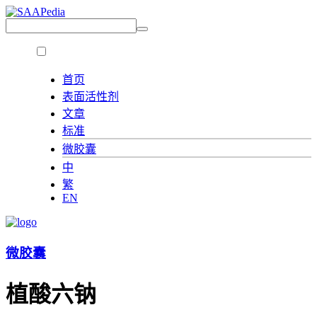
首页
表面活性剂
文章
标准
微胶囊
中
繁
EN
微胶囊
植酸六钠