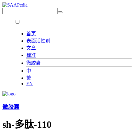
首页
表面活性剂
文章
标准
微胶囊
中
繁
EN
微胶囊
sh-多肽-110