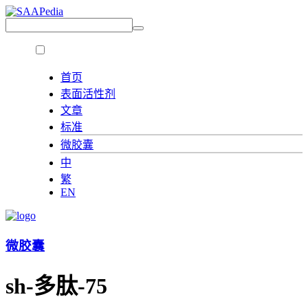
首页
表面活性剂
文章
标准
微胶囊
中
繁
EN
微胶囊
sh-多肽-75