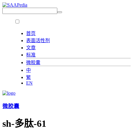
首页
表面活性剂
文章
标准
微胶囊
中
繁
EN
微胶囊
sh-多肽-61