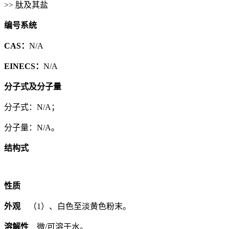
>> 肽及其盐
编号系统
CAS：
N/A
EINECS：
N/A
分子式及分子量
分子式：N/A；
分子量：N/A。
结构式
性质
外观
（1）、白色至淡黄色粉末。
溶解性
微/可溶于水。