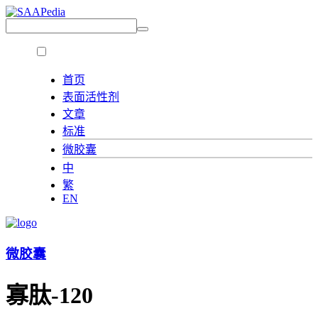
首页
表面活性剂
文章
标准
微胶囊
中
繁
EN
微胶囊
寡肽-120