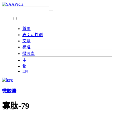
首页
表面活性剂
文章
标准
微胶囊
中
繁
EN
微胶囊
寡肽-79