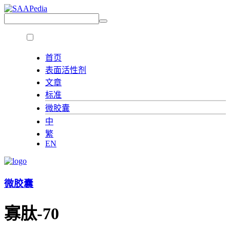
首页
表面活性剂
文章
标准
微胶囊
中
繁
EN
微胶囊
寡肽-70