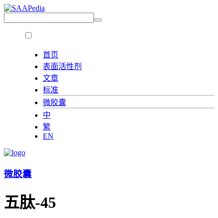
首页
表面活性剂
文章
标准
微胶囊
中
繁
EN
微胶囊
五肽-45