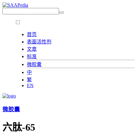
首页
表面活性剂
文章
标准
微胶囊
中
繁
EN
微胶囊
六肽-65