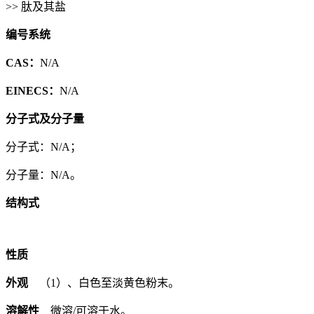
>> 肽及其盐
编号系统
CAS：
N/A
EINECS：
N/A
分子式及分子量
分子式：N/A；
分子量：N/A。
结构式
性质
外观
（1）、白色至淡黄色粉末。
溶解性
微溶/可溶于水。