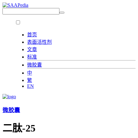
首页
表面活性剂
文章
标准
微胶囊
中
繁
EN
微胶囊
二肽-25