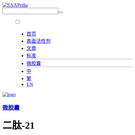
首页
表面活性剂
文章
标准
微胶囊
中
繁
EN
微胶囊
二肽-21