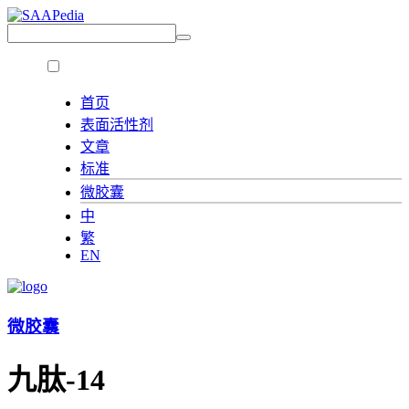
首页
表面活性剂
文章
标准
微胶囊
中
繁
EN
微胶囊
九肽-14