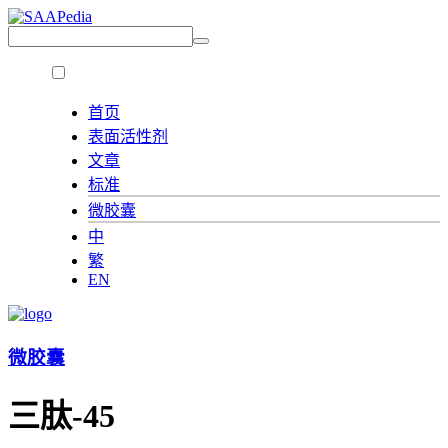
首页
表面活性剂
文章
标准
微胶囊
中
繁
EN
微胶囊
三肽-45