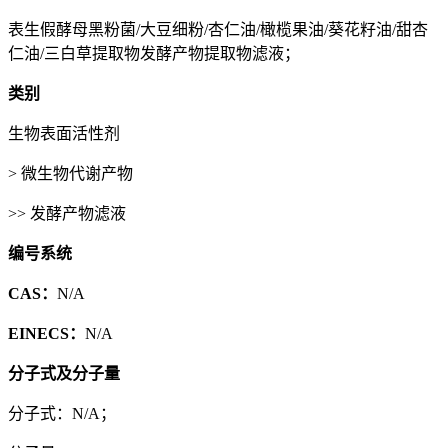
表生假酵母黑粉菌/大豆细粉/杏仁油/橄榄果油/葵花籽油/甜杏
仁油/三白草提取物发酵产物提取物滤液；
类别
生物表面活性剂
> 微生物代谢产物
>> 发酵产物滤液
编号系统
CAS：
N/A
EINECS：
N/A
分子式及分子量
分子式：N/A；