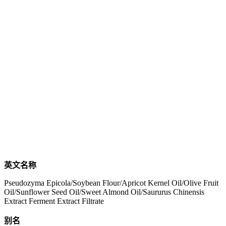
英文名称
Pseudozyma Epicola/Soybean Flour/Apricot Kernel Oil/Olive Fruit
Oil/Sunflower Seed Oil/Sweet Almond Oil/Saururus Chinensis
Extract Ferment Extract Filtrate
别名