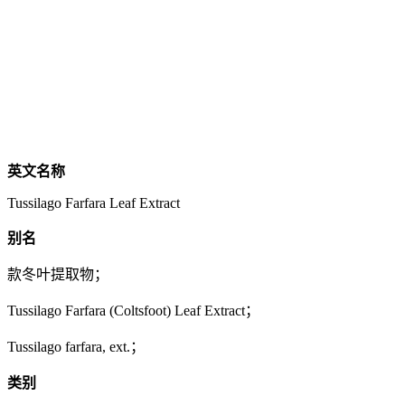
英文名称
Tussilago Farfara Leaf Extract
别名
款冬叶提取物；
Tussilago Farfara (Coltsfoot) Leaf Extract；
Tussilago farfara, ext.；
类别