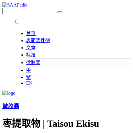
首页
表面活性剂
文章
标准
微胶囊
中
繁
EN
微胶囊
枣提取物 | Taisou Ekisu