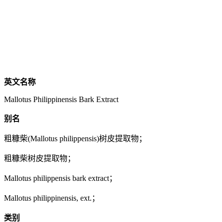
英文名称
Mallotus Philippinensis Bark Extract
别名
粗糠柴(Mallotus philippensis)树皮提取物；
粗糠柴树皮提取物；
Mallotus philippensis bark extract；
Mallotus philippinensis, ext.；
类别