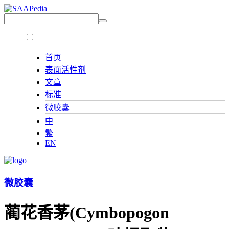
首页
表面活性剂
文章
标准
微胶囊
中
繁
EN
微胶囊
蔺花香茅(Cymbopogon