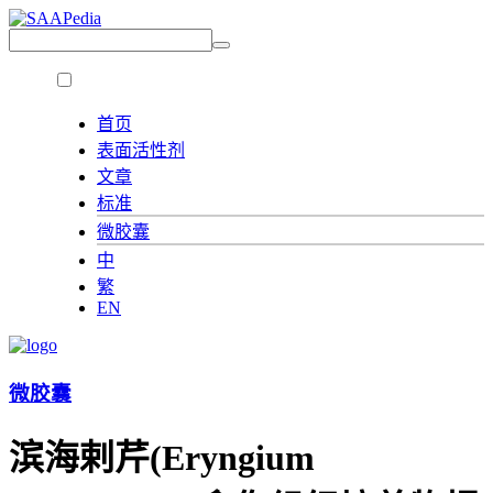
首页
表面活性剂
文章
标准
微胶囊
中
繁
EN
微胶囊
滨海剌芹(Eryngium