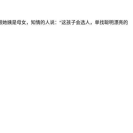
跟她姨是母女，知情的人说：“这孩子会选人，单找聪明漂亮的