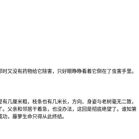
那时又没有药物给它除害，只好眼睁睁看着它倒在了虫害手里。
径有几厘米粗，枝条也有几米长，方向、身姿与老树毫无二致，
了。父亲和邻居干着急，也没办法，这回是彻底绝望了。谁知第
成功，藤萝生命只得从此终结。