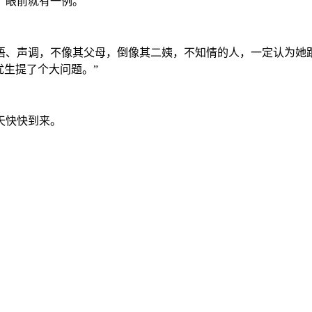
，眼前就有一例。
语、声调，不像其父母，倒像其二姨，不知情的人，一定认为她
优生提了个大问题。”
天快快到来。