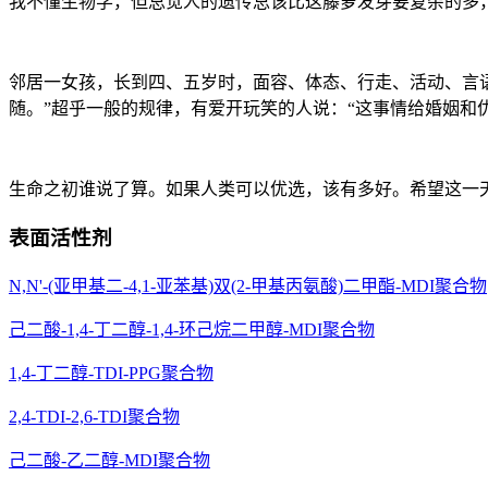
我不懂生物学，但总觉人的遗传总该比这藤萝发芽要复杂的多
邻居一女孩，长到四、五岁时，面容、体态、行走、活动、言
随。”超乎一般的规律，有爱开玩笑的人说：“这事情给婚姻和
生命之初谁说了算。如果人类可以优选，该有多好。希望这一
表面活性剂
N,N'-(亚甲基二-4,1-亚苯基)双(2-甲基丙氨酸)二甲酯-MDI聚合物
己二酸-1,4-丁二醇-1,4-环己烷二甲醇-MDI聚合物
1,4-丁二醇-TDI-PPG聚合物
2,4-TDI-2,6-TDI聚合物
己二酸-乙二醇-MDI聚合物