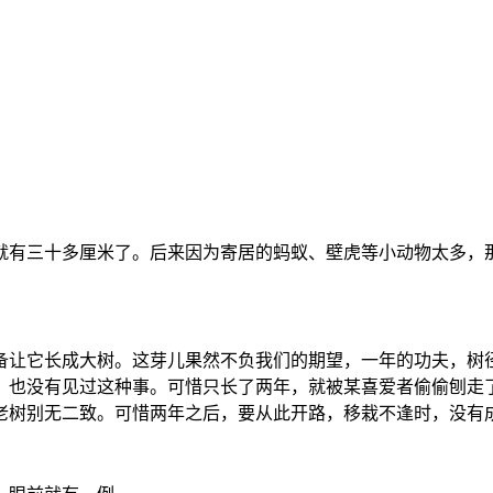
就有三十多厘米了。后来因为寄居的蚂蚁、壁虎等小动物太多，
备让它长成大树。这芽儿果然不负我们的期望，一年的功夫，树
，也没有见过这种事。可惜只长了两年，就被某喜爱者偷偷刨走
老树别无二致。可惜两年之后，要从此开路，移栽不逢时，没有