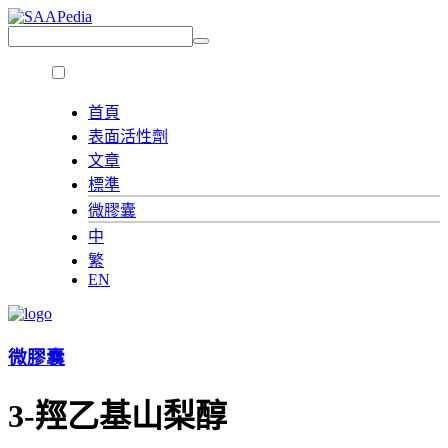
首頁
表面活性劑
文章
標準
微膠囊
中
繁
EN
微膠囊
3-羥乙基山梨醇