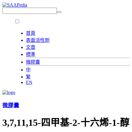
首頁
表面活性劑
文章
標準
微膠囊
中
繁
EN
微膠囊
3,7,11,15-四甲基-2-十六烯-1-醇