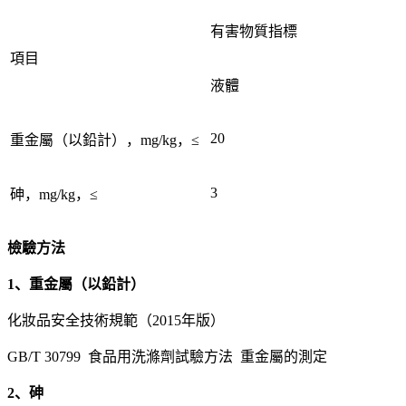
有害物質指標
項目
液體
20
重金屬（以鉛計），mg/kg，≤
3
砷，mg/kg，≤
檢驗方法
1、重金屬（以鉛計）
化妝品安全技術規範（2015年版）
GB/T 30799 食品用洗滌劑試驗方法 重金屬的測定
2、砷