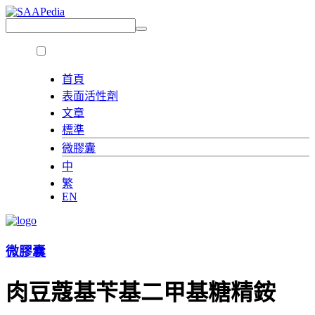
首頁
表面活性劑
文章
標準
微膠囊
中
繁
EN
微膠囊
肉豆蔻基苄基二甲基糖精銨