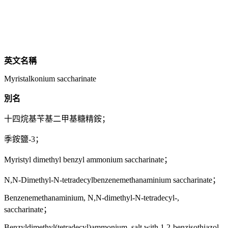
英文名稱
Myristalkonium saccharinate
別名
十四烷基苄基二甲基糖精銨；
季銨鹽-3；
Myristyl dimethyl benzyl ammonium saccharinate；
N,N-Dimethyl-N-tetradecylbenzenemethanaminium saccharinate；
Benzenemethanaminium, N,N-dimethyl-N-tetradecyl-,
saccharinate；
Benzyldimethyl(tetradecyl)ammonium, salt with 1,2-benzisothiazol-