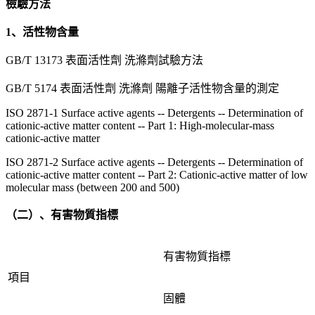
檢驗方法
1、活性物含量
GB/T 13173 表面活性劑 洗滌劑試驗方法
GB/T 5174 表面活性劑 洗滌劑 陽離子活性物含量的測定
ISO 2871-1 Surface active agents -- Detergents -- Determination of
cationic-active matter content -- Part 1: High-molecular-mass
cationic-active matter
ISO 2871-2 Surface active agents -- Detergents -- Determination of
cationic-active matter content -- Part 2: Cationic-active matter of low
molecular mass (between 200 and 500)
（二）、有害物質指標
有害物質指標
項目
固體