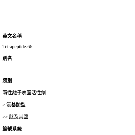
英文名稱
Tetrapeptide-66
別名
類別
兩性離子表面活性劑
> 氨基酸型
>> 肽及其鹽
編號系統