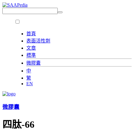
首頁
表面活性劑
文章
標準
微膠囊
中
繁
EN
微膠囊
四肽-66