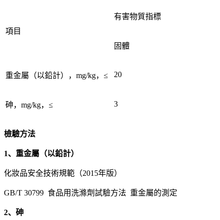
有害物質指標
項目
固體
20
重金屬（以鉛計），mg/kg，≤
3
砷，mg/kg，≤
檢驗方法
1、重金屬（以鉛計）
化妝品安全技術規範（2015年版）
GB/T 30799 食品用洗滌劑試驗方法 重金屬的測定
2、砷