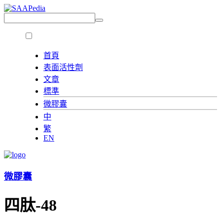
首頁
表面活性劑
文章
標準
微膠囊
中
繁
EN
微膠囊
四肽-48