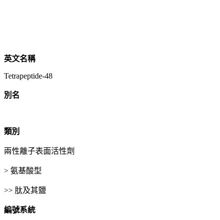
英文名稱
Tetrapeptide-48
別名
類別
兩性離子表面活性劑
> 氨基酸型
>> 肽及其鹽
編號系統