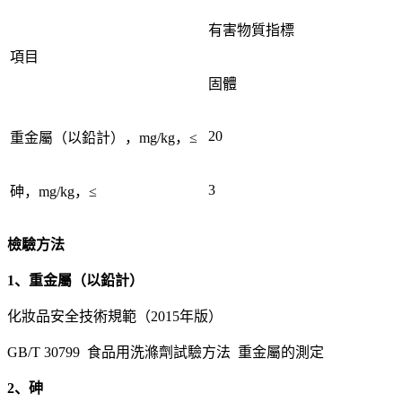
有害物質指標
項目
固體
20
重金屬（以鉛計），mg/kg，≤
3
砷，mg/kg，≤
檢驗方法
1、重金屬（以鉛計）
化妝品安全技術規範（2015年版）
GB/T 30799 食品用洗滌劑試驗方法 重金屬的測定
2、砷