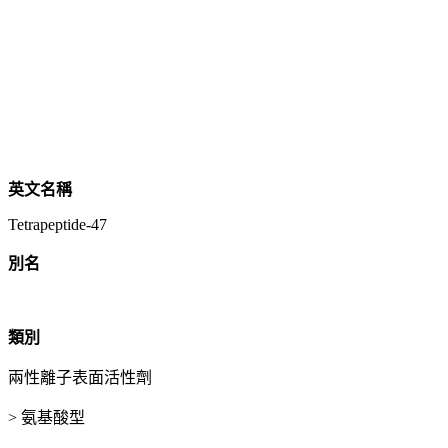
英文名稱
Tetrapeptide-47
別名
類別
兩性離子表面活性劑
> 氨基酸型