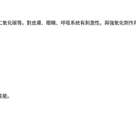
二氧化碳等。對皮膚、眼睛、呼吸系統有刺激性。與強氧化劑作
性能。