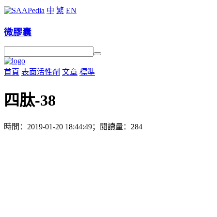
中
繁
EN
微膠囊
首頁
表面活性劑
文章
標準
四肽-38
時間：2019-01-20 18:44:49；閱讀量：284