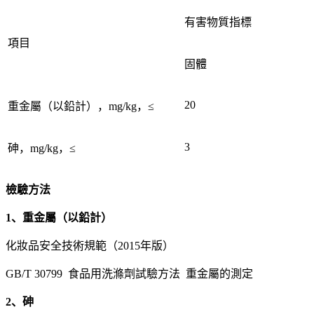
有害物質指標
項目
固體
20
重金屬（以鉛計），mg/kg，≤
3
砷，mg/kg，≤
檢驗方法
1、重金屬（以鉛計）
化妝品安全技術規範（2015年版）
GB/T 30799 食品用洗滌劑試驗方法 重金屬的測定
2、砷