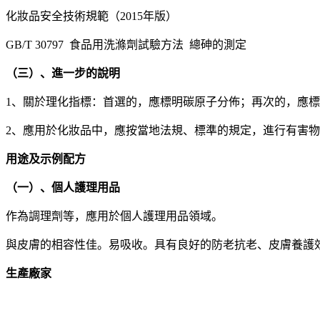
化妝品安全技術規範（2015年版）
GB/T 30797 食品用洗滌劑試驗方法 總砷的測定
（三）、進一步的說明
1、關於理化指標：首選的，應標明碳原子分佈；再次的，應
2、應用於化妝品中，應按當地法規、標準的規定，進行有害
用途及示例配方
（一）、個人護理用品
作為調理劑等，應用於個人護理用品領域。
與皮膚的相容性佳。易吸收。具有良好的防老抗老、皮膚養護
生產廠家