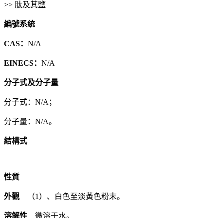
>> 肽及其鹽
編號系統
CAS：
N/A
EINECS：
N/A
分子式及分子量
分子式：N/A；
分子量：N/A。
結構式
性質
外觀
（1）、白色至淡黃色粉末。
溶解性
微溶于水。