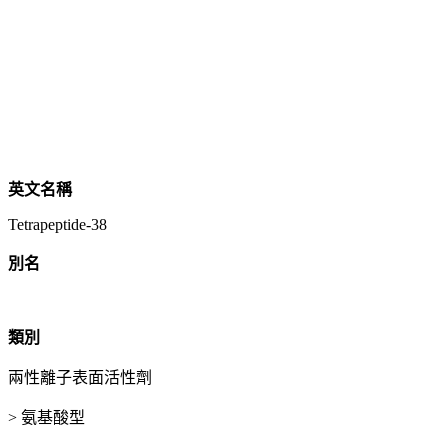
英文名稱
Tetrapeptide-38
別名
類別
兩性離子表面活性劑
> 氨基酸型