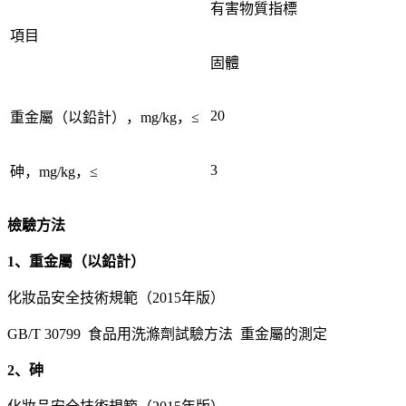
有害物質指標
項目
固體
20
重金屬（以鉛計），mg/kg，≤
3
砷，mg/kg，≤
檢驗方法
1、重金屬（以鉛計）
化妝品安全技術規範（2015年版）
GB/T 30799 食品用洗滌劑試驗方法 重金屬的測定
2、砷