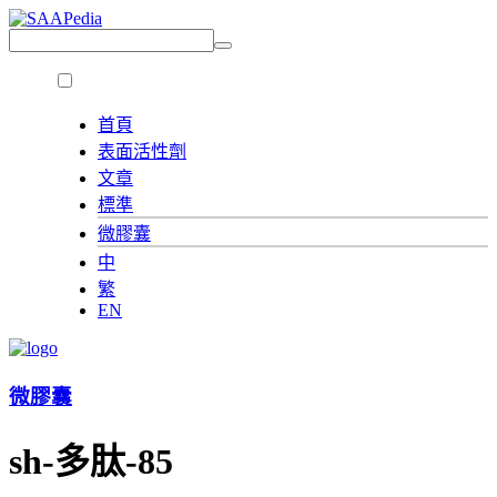
首頁
表面活性劑
文章
標準
微膠囊
中
繁
EN
微膠囊
sh-多肽-85