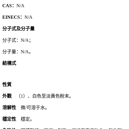
CAS：
N/A
EINECS：
N/A
分子式及分子量
分子式：N/A；
分子量：N/A。
結構式
性質
外觀
（1）、白色至淡黃色粉末。
溶解性
微/可溶于水。
穩定性
穩定。