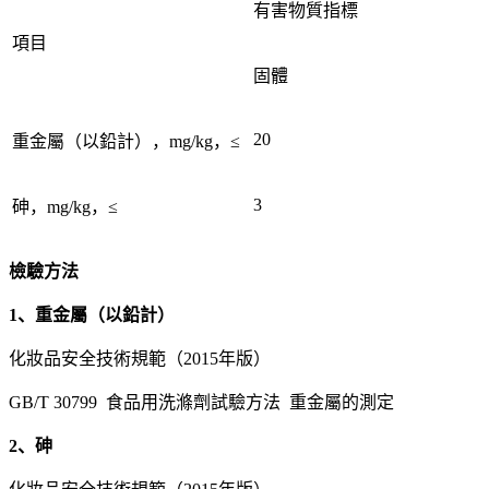
有害物質指標
項目
固體
20
重金屬（以鉛計），mg/kg，≤
3
砷，mg/kg，≤
檢驗方法
1、重金屬（以鉛計）
化妝品安全技術規範（2015年版）
GB/T 30799 食品用洗滌劑試驗方法 重金屬的測定
2、砷