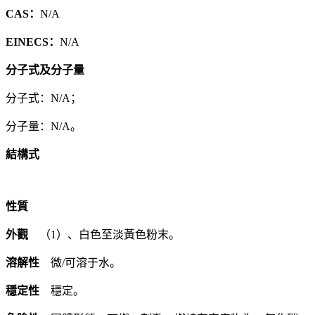
CAS：
N/A
EINECS：
N/A
分子式及分子量
分子式：N/A；
分子量：N/A。
結構式
性質
外觀
（1）、白色至淡黃色粉末。
溶解性
微/可溶于水。
穩定性
穩定。