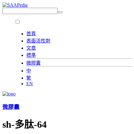
首頁
表面活性劑
文章
標準
微膠囊
中
繁
EN
微膠囊
sh-多肽-64