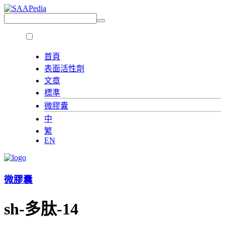
首頁
表面活性劑
文章
標準
微膠囊
中
繁
EN
微膠囊
sh-多肽-14