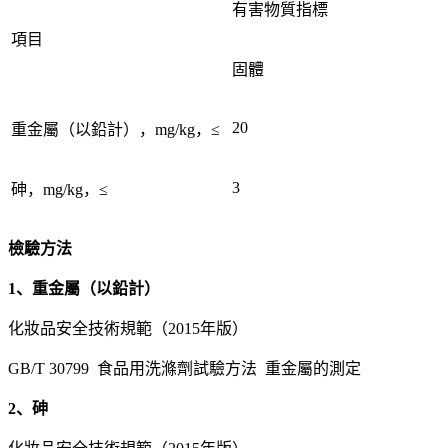
有害物質指標
項目
固體
20
重金屬（以鉛計），mg/kg，≤
3
砷，mg/kg，≤
檢驗方法
1、重金屬（以鉛計）
化妝品安全技術規範（2015年版）
GB/T 30799 食品用洗滌劑試驗方法 重金屬的測定
2、砷