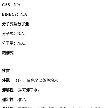
CAS：
N/A
EINECS：
N/A
分子式及分子量
分子式：N/A；
分子量：N/A。
結構式
性質
外觀
（1）、白色至淡黃色粉末。
溶解性
微/可溶于水。
穩定性
穩定。