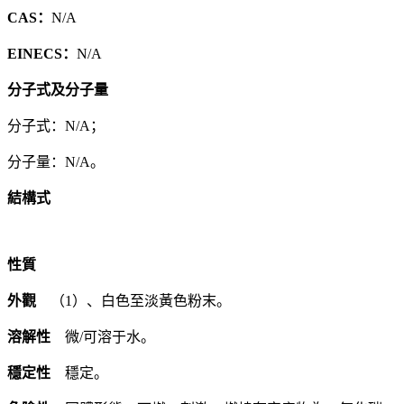
CAS：
N/A
EINECS：
N/A
分子式及分子量
分子式：N/A；
分子量：N/A。
結構式
性質
外觀
（1）、白色至淡黃色粉末。
溶解性
微/可溶于水。
穩定性
穩定。