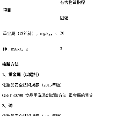
有害物質指標
項目
固體
20
重金屬（以鉛計），mg/kg，≤
3
砷，mg/kg，≤
檢驗方法
1、重金屬（以鉛計）
化妝品安全技術規範（2015年版）
GB/T 30799 食品用洗滌劑試驗方法 重金屬的測定
2、砷