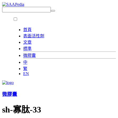
首頁
表面活性劑
文章
標準
微膠囊
中
繁
EN
微膠囊
sh-寡肽-33