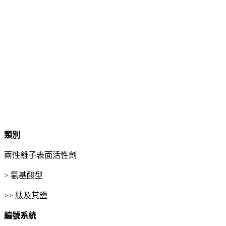
類別
兩性離子表面活性劑
> 氨基酸型
>> 肽及其鹽
編號系統