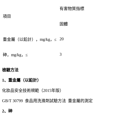
有害物質指標
項目
固體
20
重金屬（以鉛計），mg/kg，≤
3
砷，mg/kg，≤
檢驗方法
1、重金屬（以鉛計）
化妝品安全技術規範（2015年版）
GB/T 30799 食品用洗滌劑試驗方法 重金屬的測定
2、砷