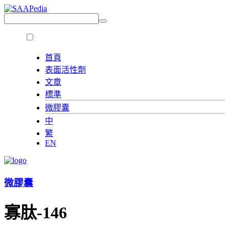
首頁
表面活性劑
文章
標準
微膠囊
中
繁
EN
微膠囊
寡肽-146