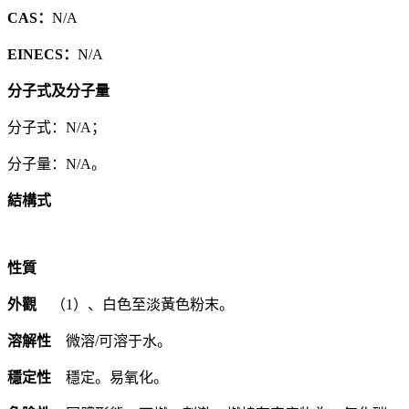
CAS：
N/A
EINECS：
N/A
分子式及分子量
分子式：N/A；
分子量：N/A。
結構式
性質
外觀
（1）、白色至淡黃色粉末。
溶解性
微溶/可溶于水。
穩定性
穩定。易氧化。