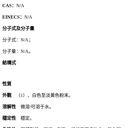
CAS：
N/A
EINECS：
N/A
分子式及分子量
分子式：N/A；
分子量：N/A。
結構式
性質
外觀
（1）、白色至淡黃色粉末。
溶解性
微溶/可溶于水。
穩定性
穩定。