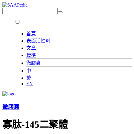
首頁
表面活性劑
文章
標準
微膠囊
中
繁
EN
微膠囊
寡肽-145二聚體