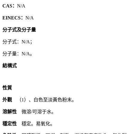
CAS：
N/A
EINECS：
N/A
分子式及分子量
分子式：N/A；
分子量：N/A。
結構式
性質
外觀
（1）、白色至淡黃色粉末。
溶解性
微溶/可溶于水。
穩定性
穩定。易氧化。