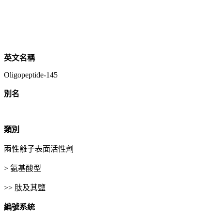
英文名稱
Oligopeptide-145
別名
類別
兩性離子表面活性劑
> 氨基酸型
>> 肽及其鹽
編號系統