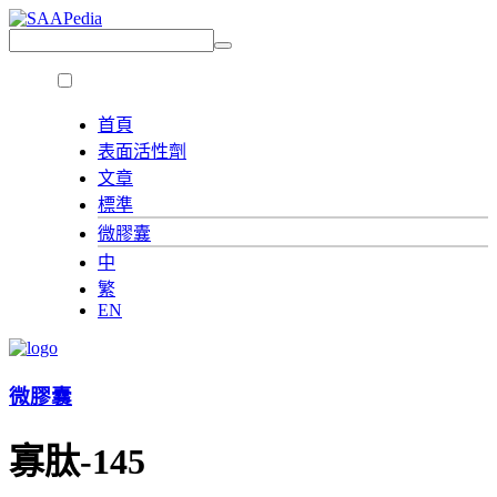
首頁
表面活性劑
文章
標準
微膠囊
中
繁
EN
微膠囊
寡肽-145