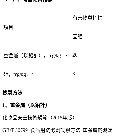
有害物質指標
項目
固體
20
重金屬（以鉛計），mg/kg，≤
3
砷，mg/kg，≤
檢驗方法
1、重金屬（以鉛計）
化妝品安全技術規範（2015年版）
GB/T 30799 食品用洗滌劑試驗方法 重金屬的測定