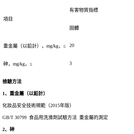
有害物質指標
項目
固體
20
重金屬（以鉛計），mg/kg，≤
3
砷，mg/kg，≤
檢驗方法
1、重金屬（以鉛計）
化妝品安全技術規範（2015年版）
GB/T 30799 食品用洗滌劑試驗方法 重金屬的測定
2、砷