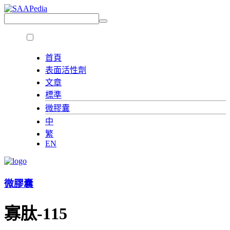
首頁
表面活性劑
文章
標準
微膠囊
中
繁
EN
微膠囊
寡肽-115