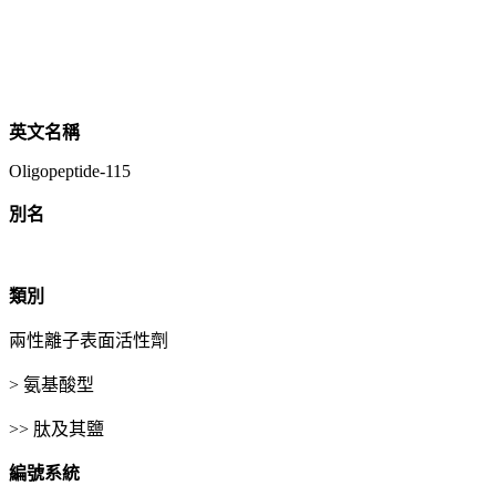
英文名稱
Oligopeptide-115
別名
類別
兩性離子表面活性劑
> 氨基酸型
>> 肽及其鹽
編號系統