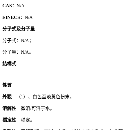
CAS：
N/A
EINECS：
N/A
分子式及分子量
分子式：N/A；
分子量：N/A。
結構式
性質
外觀
（1）、白色至淡黃色粉末。
溶解性
微溶/可溶于水。
穩定性
穩定。