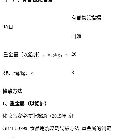
有害物質指標
項目
固體
20
重金屬（以鉛計），mg/kg，≤
3
砷，mg/kg，≤
檢驗方法
1、重金屬（以鉛計）
化妝品安全技術規範（2015年版）
GB/T 30799 食品用洗滌劑試驗方法 重金屬的測定