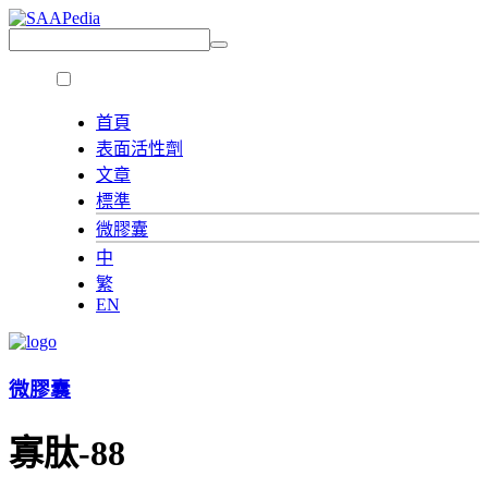
首頁
表面活性劑
文章
標準
微膠囊
中
繁
EN
微膠囊
寡肽-88