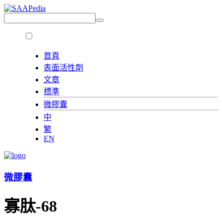
首頁
表面活性劑
文章
標準
微膠囊
中
繁
EN
微膠囊
寡肽-68