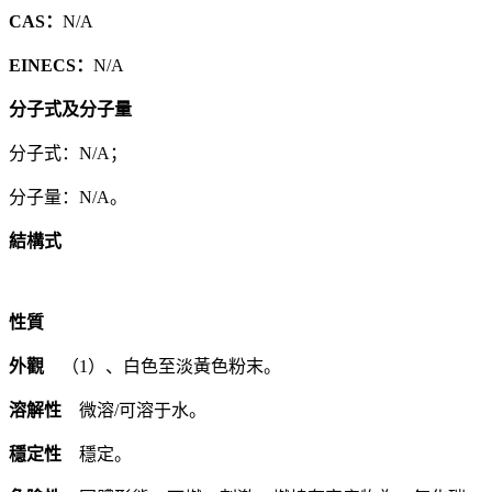
CAS：
N/A
EINECS：
N/A
分子式及分子量
分子式：N/A；
分子量：N/A。
結構式
性質
外觀
（1）、白色至淡黃色粉末。
溶解性
微溶/可溶于水。
穩定性
穩定。