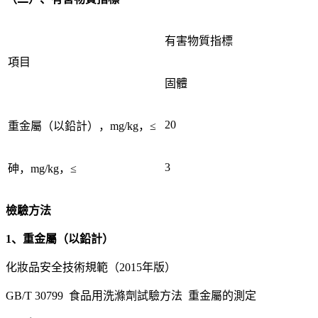
有害物質指標
項目
固體
20
重金屬（以鉛計），mg/kg，≤
3
砷，mg/kg，≤
檢驗方法
1、重金屬（以鉛計）
化妝品安全技術規範（2015年版）
GB/T 30799 食品用洗滌劑試驗方法 重金屬的測定