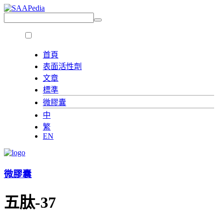
首頁
表面活性劑
文章
標準
微膠囊
中
繁
EN
微膠囊
五肽-37