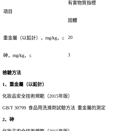
有害物質指標
項目
固體
20
重金屬（以鉛計），mg/kg，≤
3
砷，mg/kg，≤
檢驗方法
1、重金屬（以鉛計）
化妝品安全技術規範（2015年版）
GB/T 30799 食品用洗滌劑試驗方法 重金屬的測定
2、砷