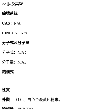
>> 肽及其鹽
編號系統
CAS：
N/A
EINECS：
N/A
分子式及分子量
分子式：N/A；
分子量：N/A。
結構式
性質
外觀
（1）、白色至淡黃色粉末。