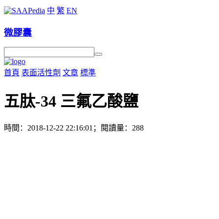
中
繁
EN
微膠囊
首頁
表面活性劑
文章
標準
五肽-34 三氟乙酸鹽
時間：2018-12-22 22:16:01；閱讀量：288