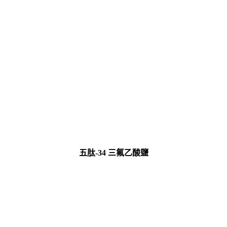
五肽-34 三氟乙酸鹽