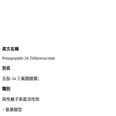
英文名稱
Pentapeptide-34 Trifluoroacetate
別名
五肽-34 三氟醋酸鹽；
類別
兩性離子表面活性劑
> 氨基酸型