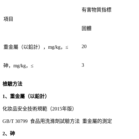
有害物質指標
項目
固體
20
重金屬（以鉛計），mg/kg，≤
3
砷，mg/kg，≤
檢驗方法
1、重金屬（以鉛計）
化妝品安全技術規範（2015年版）
GB/T 30799 食品用洗滌劑試驗方法 重金屬的測定
2、砷