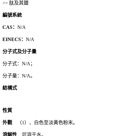
>> 肽及其鹽
編號系統
CAS：
N/A
EINECS：
N/A
分子式及分子量
分子式：N/A；
分子量：N/A。
結構式
性質
外觀
（1）、白色至淡黃色粉末。
溶解性
可溶于水。