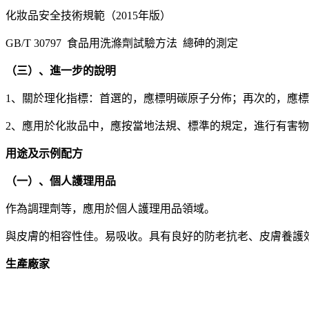
化妝品安全技術規範（2015年版）
GB/T 30797 食品用洗滌劑試驗方法 總砷的測定
（三）、進一步的說明
1、關於理化指標：首選的，應標明碳原子分佈；再次的，應
2、應用於化妝品中，應按當地法規、標準的規定，進行有害
用途及示例配方
（一）、個人護理用品
作為調理劑等，應用於個人護理用品領域。
與皮膚的相容性佳。易吸收。具有良好的防老抗老、皮膚養護
生產廠家