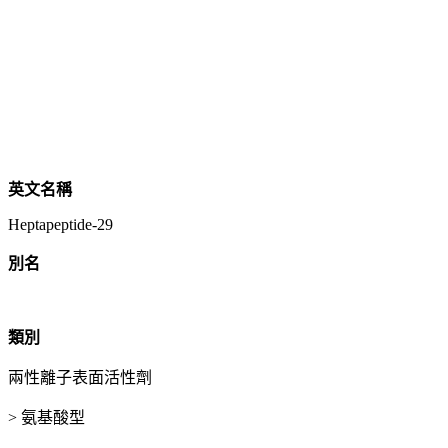
英文名稱
Heptapeptide-29
別名
類別
兩性離子表面活性劑
> 氨基酸型