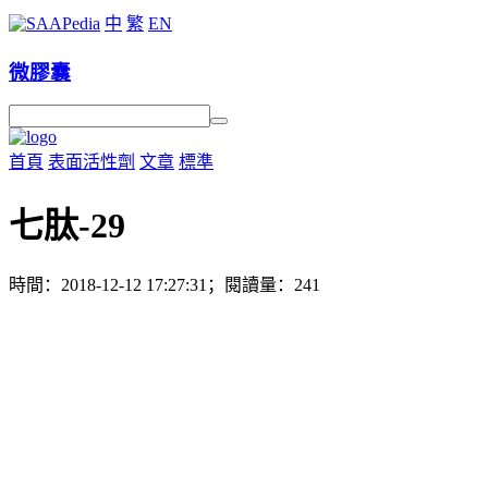
中
繁
EN
微膠囊
首頁
表面活性劑
文章
標準
七肽-29
時間：2018-12-12 17:27:31；閱讀量：241