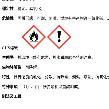
穩定性
穩定。易氧化。
危險性
固體形態：可燃、刺激。燃燒有害產物為一氧化碳、
GHS標籤：
生態學
對環境可能有危害，對水體應給予特別注意。
生物降解性
可降解。
特性
具有優良的乳化、分散、抗靜電、潤濕、滲透、抗氧化
特殊事項
（1）、由半胱氨酸和絲氨酸組成。
制法及工藝