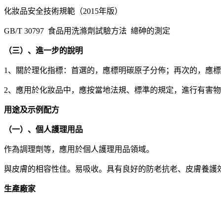
化妝品安全技術規範（2015年版）
GB/T 30797 食品用洗滌劑試驗方法 總砷的測定
（三）、進一步的說明
1、關於理化指標：首選的，應標明碳原子分佈；再次的，應
2、應用於化妝品中，應按當地法規、標準的規定，進行有害
用途及示例配方
（一）、個人護理用品
作為調理劑等，應用於個人護理用品領域。
與皮膚的相容性佳。易吸收。具有良好的防老抗老、皮膚養護
生產廠家