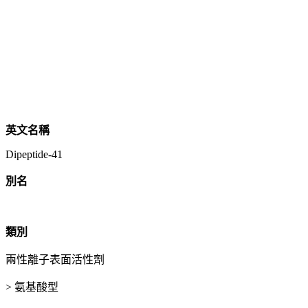
英文名稱
Dipeptide-41
別名
類別
兩性離子表面活性劑
> 氨基酸型