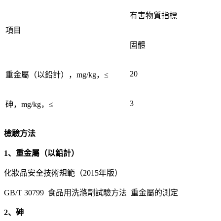
有害物質指標
項目
固體
20
重金屬（以鉛計），mg/kg，≤
3
砷，mg/kg，≤
檢驗方法
1、重金屬（以鉛計）
化妝品安全技術規範（2015年版）
GB/T 30799 食品用洗滌劑試驗方法 重金屬的測定
2、砷