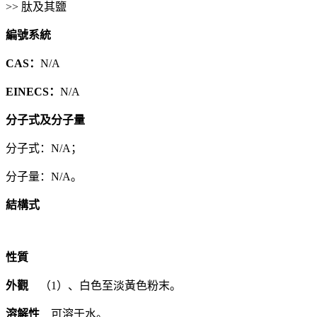
>> 肽及其鹽
編號系統
CAS：
N/A
EINECS：
N/A
分子式及分子量
分子式：N/A；
分子量：N/A。
結構式
性質
外觀
（1）、白色至淡黃色粉末。
溶解性
可溶于水。