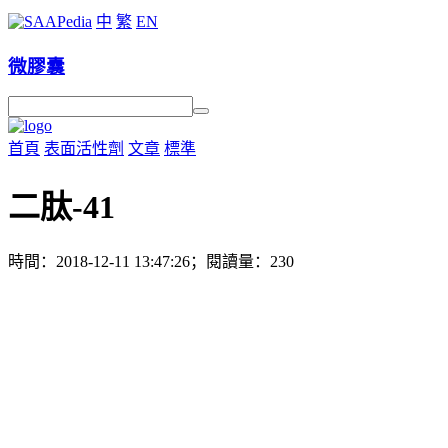
中
繁
EN
微膠囊
首頁
表面活性劑
文章
標準
二肽-41
時間：2018-12-11 13:47:26；閱讀量：230