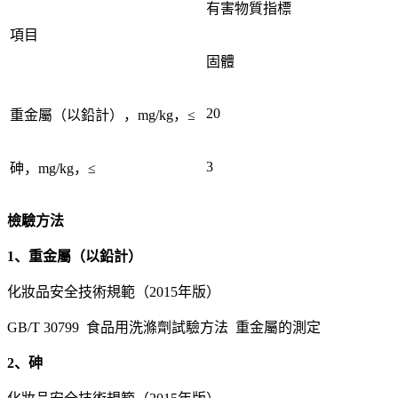
有害物質指標
項目
固體
20
重金屬（以鉛計），mg/kg，≤
3
砷，mg/kg，≤
檢驗方法
1、重金屬（以鉛計）
化妝品安全技術規範（2015年版）
GB/T 30799 食品用洗滌劑試驗方法 重金屬的測定
2、砷