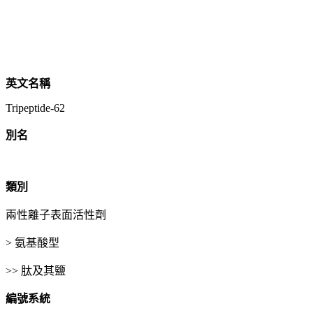
英文名稱
Tripeptide-62
別名
類別
兩性離子表面活性劑
> 氨基酸型
>> 肽及其鹽
編號系統