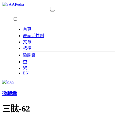
首頁
表面活性劑
文章
標準
微膠囊
中
繁
EN
微膠囊
三肽-62